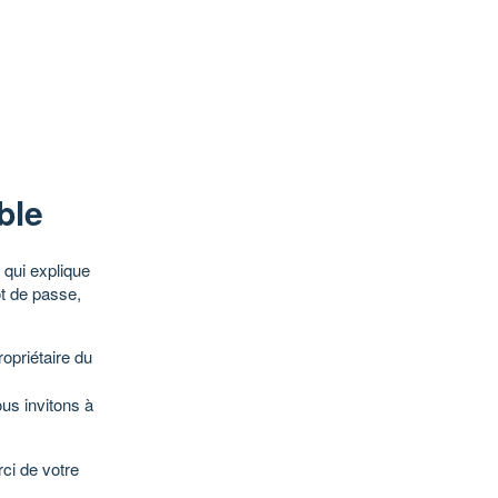
ble
qui explique
ot de passe,
opriétaire du
ous invitons à
ci de votre