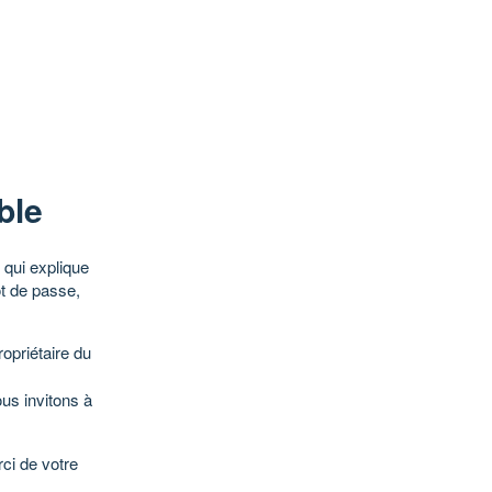
ble
qui explique
ot de passe,
opriétaire du
ous invitons à
ci de votre