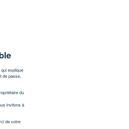
ble
qui explique
ot de passe,
opriétaire du
ous invitons à
ci de votre