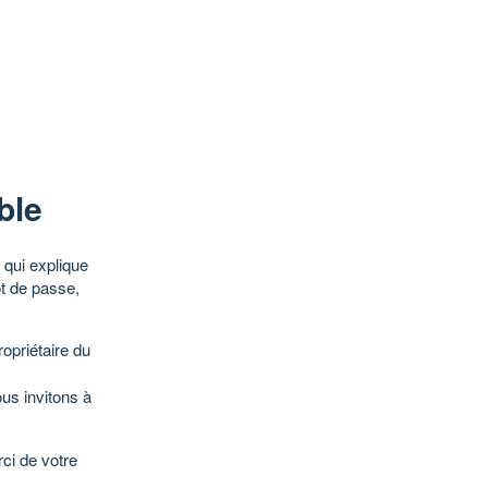
ble
qui explique
ot de passe,
opriétaire du
ous invitons à
ci de votre