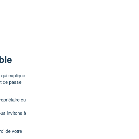
ble
qui explique
ot de passe,
opriétaire du
ous invitons à
ci de votre