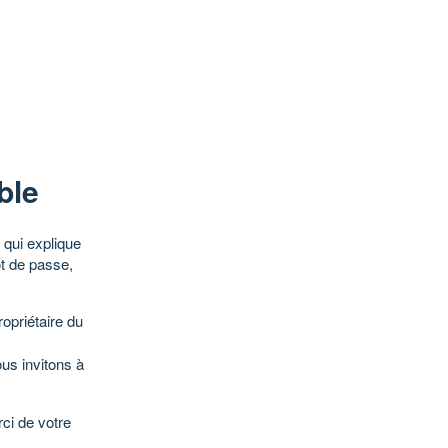
ble
qui explique
ot de passe,
opriétaire du
ous invitons à
ci de votre